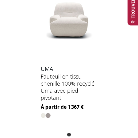
UMA
Fauteuil en tissu
chenille 100% recyclé
Uma avec pied
pivotant
Prix
À partir de 1 367 €