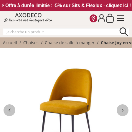
Vos paramètres cookies
⚡ Offre à durée limitée : -5% sur Sits & Flexlux - cliquez ici !
Le lien vers vos boutiques déco
Accueil
Chaises
Chaise de salle à manger
Chaise Joy en v