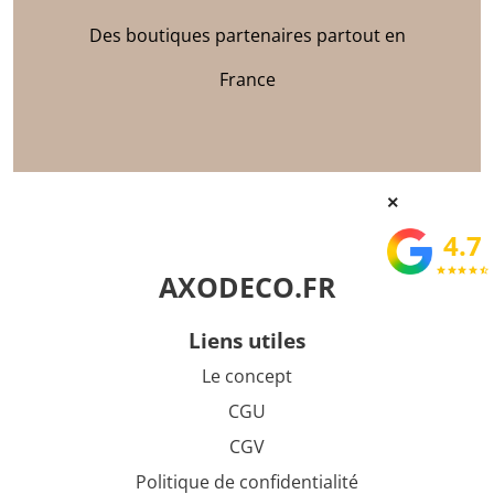
Des boutiques partenaires partout en
France
×
4.7
star
star
star
star
star_half
AXODECO.FR
liens utiles
Le concept
CGU
CGV
Politique de confidentialité