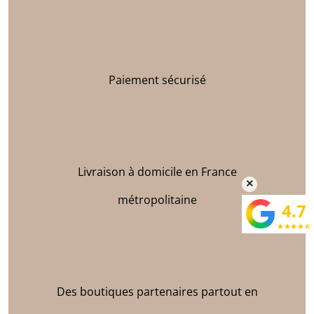
Paiement sécurisé
Livraison à domicile en France
×
métropolitaine
4.7
star
star
star
star
star_half
Des boutiques partenaires partout en