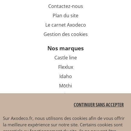
Contactez-nous
Plan du site
Le carnet Axodeco
Gestion des cookies
nos marques
Castle line
Flexlux
Idaho
Mōthi
Sits
CONTINUER SANS ACCEPTER
Sur
Axodeco.fr
, nous utilisons des cookies afin de vous offrir
PAIEMENT SÉCURISÉ
la meilleure expérience sur notre site. Certains cookies sont