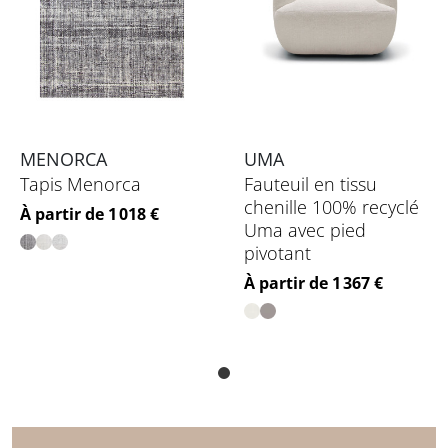
MENORCA
UMA
Tapis Menorca
Fauteuil en tissu
chenille 100% recyclé
Prix
À partir de 1 018 €
Uma avec pied
pivotant
Prix
À partir de 1 367 €