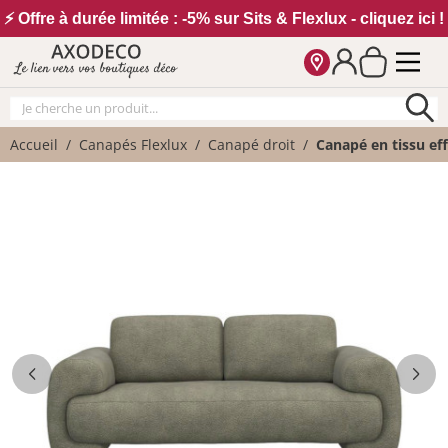
Vos paramètres cookies
⚡ Offre à durée limitée : -5% sur Sits & Flexlux - cliquez ici !
Le lien vers vos boutiques déco
Accueil
Canapés Flexlux
Canapé droit
Canapé en tissu ef