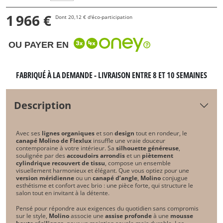
1 966 €
Dont 20,12 € d'éco-participation
OU PAYER EN
FABRIQUÉ À LA DEMANDE - LIVRAISON ENTRE 8 ET 10 SEMAINES
Description
Avec ses
lignes organiques
et son
design
tout en rondeur, le
canapé Molino de Flexlux
insuffle une vraie douceur
contemporaine à votre intérieur. Sa
silhouette généreuse
,
soulignée par des
accoudoirs arrondis
et un
piètement
cylindrique recouvert de tissu
, compose un ensemble
visuellement harmonieux et élégant. Que vous optiez pour une
version méridienne
ou un
canapé d’angle
,
Molino
conjugue
esthétisme et confort avec brio : une pièce forte, qui structure le
salon tout en invitant à la détente.
Pensé pour répondre aux exigences du quotidien sans compromis
sur le style,
Molino
associe une
assise profonde
à une
mousse