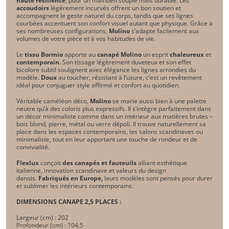
haute résilience
, pour un maintien souple mais durable. Les
accoudoirs
légèrement incurvés offrent un bon soutien et
accompagnent le geste naturel du corps, tandis que ses lignes
courbées accentuent son confort visuel autant que physique. Grâce à
ses nombreuses configurations,
Molino
s’adapte facilement aux
volumes de votre pièce et à vos habitudes de vie.
Le
tissu Bormio
apporte au
canapé Molino
un esprit
chaleureux
et
contemporain
. Son tissage légèrement duveteux et son effet
bicolore subtil soulignent avec élégance les lignes arrondies du
modèle.
Doux
au toucher, résistant à l’usure, c’est un revêtement
idéal pour conjuguer style affirmé et confort au quotidien.
Véritable caméléon déco,
Molino
se marie aussi bien à une palette
neutre qu’à des coloris plus expressifs. Il s’intègre parfaitement dans
un décor minimaliste comme dans un intérieur aux matières brutes –
bois blond, pierre, métal ou verre dépoli. Il trouve naturellement sa
place dans les espaces contemporains, les salons scandinaves ou
minimaliste, tout en leur apportant une touche de rondeur et de
convivialité.
Flexlux
conçoit
des canapés et fauteuils
alliant esthétique
italienne, innovation scandinave et valeurs du design
danois.
Fabriqués en Europe,
leurs modèles sont pensés pour durer
et sublimer les intérieurs contemporains.
DIMENSIONS CANAPE 2,5 PLACES :
Largeur (cm) : 202
Profondeur (cm) : 104,5