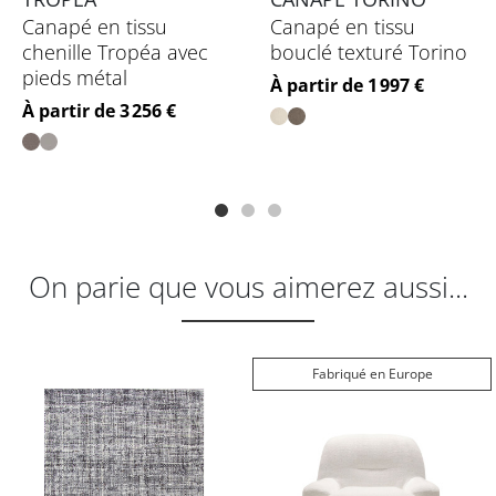
Canapé en tissu
Canapé en tissu
chenille Tropéa avec
bouclé texturé Torino
pieds métal
Prix
À partir de 1 997 €
Prix
À partir de 3 256 €
On parie que vous aimerez aussi...
Fabriqué en Europe