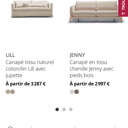
LILL
JENNY
Canapé tissu naturel
Canapé en tissu
coton/lin Lill avec
chenille Jenny avec
jupette
pieds bois
Prix
Prix
À partir de 3 287 €
À partir de 2 997 €