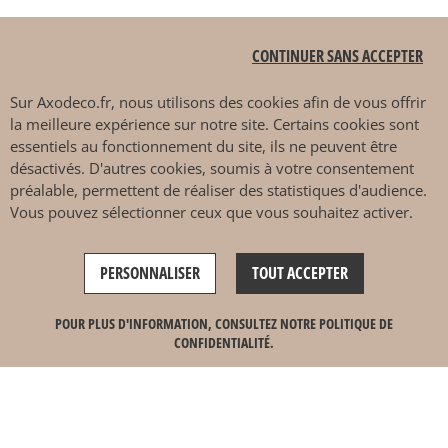
Sits
CONTINUER SANS ACCEPTER
Sur
Axodeco.fr
, nous utilisons des cookies afin de vous offrir
PAIEMENT SÉCURISÉ
la meilleure expérience sur notre site. Certains cookies sont
essentiels au fonctionnement du site, ils ne peuvent être
désactivés. D'autres cookies, soumis à votre consentement
préalable, permettent de réaliser des statistiques d'audience.
Vous pouvez sélectionner ceux que vous souhaitez activer.
DÉCOUVRIR EN MAGASIN
PERSONNALISER
TOUT ACCEPTER
4.7 / 5
AJOUTER AU PANIER
POUR PLUS D'INFORMATION, CONSULTEZ NOTRE POLITIQUE DE
CONFIDENTIALITÉ.
Ce site est protégé par reCAPTCHA et les
règles de
confidentialité
et
conditions d'utilisation
de Google
s'appliquent.