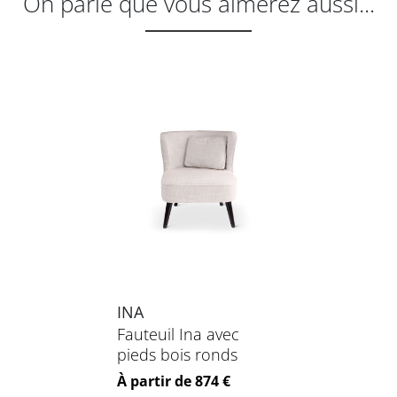
On parie que vous aimerez aussi...
INA
Fauteuil Ina avec
pieds bois ronds
Prix
À partir de 874 €