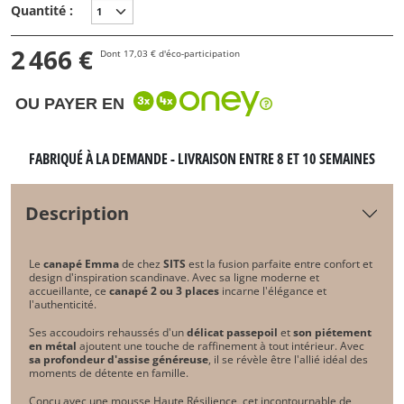
Quantité :
2 466 €
Dont 17,03 € d'éco-participation
OU PAYER EN
FABRIQUÉ À LA DEMANDE - LIVRAISON ENTRE 8 ET 10 SEMAINES
Description
Le
canapé Emma
de chez
SITS
est la fusion parfaite entre confort et
design d'inspiration scandinave. Avec sa ligne moderne et
accueillante, ce
canapé 2 ou 3 places
incarne l'élégance et
l'authenticité.
Ses accoudoirs rehaussés d'un
délicat passepoil
et
son piétement
en métal
ajoutent une touche de raffinement à tout intérieur. Avec
sa profondeur d'assise généreuse
, il se révèle être l'allié idéal des
moments de détente en famille.
Conçu avec une mousse Haute Résilience, cet incontournable de