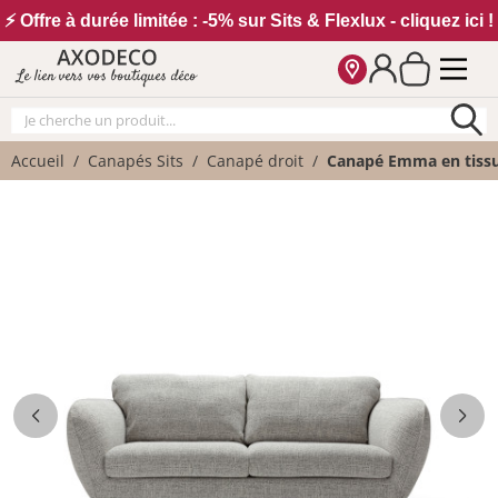
Vos paramètres cookies
⚡ Offre à durée limitée : -5% sur Sits & Flexlux - cliquez ici !
Le lien vers vos boutiques déco
Accueil
Canapés Sits
Canapé droit
Canapé Emma en tissu