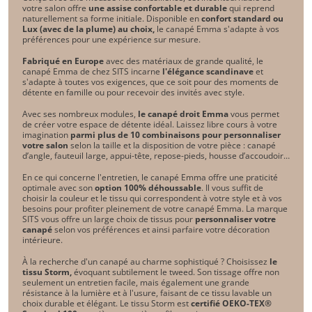
votre salon offre
une assise confortable et durable
qui reprend
naturellement sa forme initiale. Disponible en
confort standard ou
Lux (avec de la plume) au choix,
le canapé Emma s'adapte à vos
préférences pour une expérience sur mesure.
Fabriqué en Europe
avec des matériaux de grande qualité, le
canapé Emma de chez SITS incarne
l'élégance scandinave
et
s'adapte à toutes vos exigences, que ce soit pour des moments de
détente en famille ou pour recevoir des invités avec style.
Avec ses nombreux modules,
le
canapé droit
Emma
vous permet
de créer votre espace de détente idéal. Laissez libre cours à votre
imagination
parmi plus de 10 combinaisons pour personnaliser
votre salon
selon la taille et la disposition de votre pièce : canapé
d’angle, fauteuil large, appui-tête, repose-pieds, housse d’accoudoir…
En ce qui concerne l'entretien, le canapé Emma offre une praticité
optimale avec son
option 100% déhoussable
. Il vous suffit de
choisir la couleur et le tissu qui correspondent à votre style et à vos
besoins pour profiter pleinement de votre canapé Emma. La marque
SITS vous offre un large choix de tissus pour
personnaliser votre
canapé
selon vos préférences et ainsi parfaire votre décoration
intérieure.
À la recherche d'un canapé au charme sophistiqué ? Choisissez
le
tissu Storm,
évoquant subtilement le tweed. Son tissage offre non
seulement un entretien facile, mais également une grande
résistance à la lumière et à l'usure, faisant de ce tissu lavable un
choix durable et élégant. Le tissu Storm est
certifié OEKO-TEX®