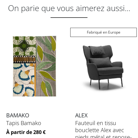
On parie que vous aimerez aussi...
Fabriqué en Europe
BAMAKO
ALEX
Tapis Bamako
Fauteuil en tissu
bouclette Alex avec
Prix
À partir de 280 €
pieds métal et repose-