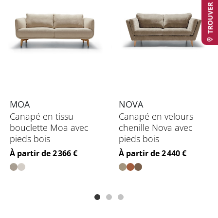
MOA
NOVA
Canapé en tissu
Canapé en velours
bouclette Moa avec
chenille Nova avec
pieds bois
pieds bois
Prix
Prix
À partir de 2 366 €
À partir de 2 440 €