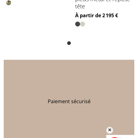
tête
Prix
À partir de 2 195 €
Paiement sécurisé
×