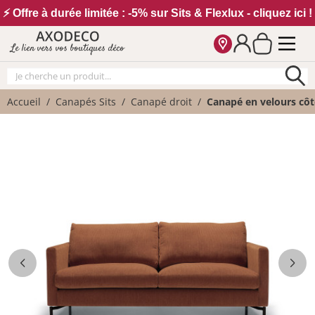
Vos paramètres cookies
⚡ Offre à durée limitée : -5% sur Sits & Flexlux - cliquez ici !
Le lien vers vos boutiques déco
Accueil
Canapés Sits
Canapé droit
Canapé en velours côt