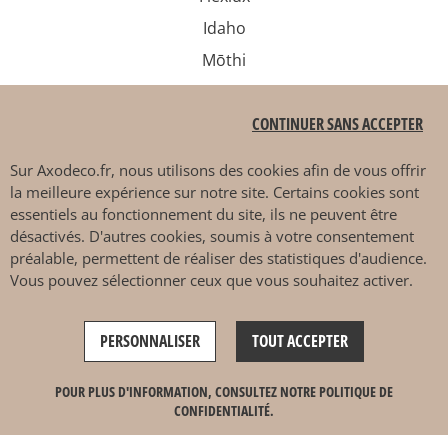
Idaho
Mōthi
Sits
CONTINUER SANS ACCEPTER
Sur
Axodeco.fr
, nous utilisons des cookies afin de vous offrir
PAIEMENT SÉCURISÉ
la meilleure expérience sur notre site. Certains cookies sont
essentiels au fonctionnement du site, ils ne peuvent être
désactivés. D'autres cookies, soumis à votre consentement
préalable, permettent de réaliser des statistiques d'audience.
Vous pouvez sélectionner ceux que vous souhaitez activer.
DÉCOUVRIR EN MAGASIN
PERSONNALISER
TOUT ACCEPTER
4.7 / 5
AJOUTER AU PANIER
POUR PLUS D'INFORMATION, CONSULTEZ NOTRE POLITIQUE DE
CONFIDENTIALITÉ.