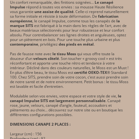
Un confort remarquable, des finitions soignées…
Le canapé
Impulse
répond à toutes vos envies : sa mousse Haute Résilience
vous garantie
une assise de qualité
. Celle-ci reprend naturellement
sa forme initiale et résiste à toute déformation. De
fabrication
européenne
, le canapé Impulse, comme tous les canapés de
la
marque SITS
est fabriqué à la main dans les règles de l’art, avec de
beaux matériaux sélectionnés pour leur robustesse et leur confort
absolu. Pour contrebalancer ses lignes droites et anguleuses, optez
pour un piètement en bois. Pour une touche plus urbaine et plus
contemporaine
, privilégiez
des pieds en métal
.
Pas de fausse note avec
le tissu Moss
qui vous offre toute la
douceur d’un
velours côtelé
. Son toucher « groovy cool » est très
réconfortant et apporte une touche rétro et tendance à votre
intérieur. Décliné dans des couleurs naturelles, le Moss est un Must !
En plus d’être beau, le tissu Moss est
certifié OEKO-TEX
® Standard
100. Chez SITS, prendre soin de votre cocon, c’est aussi prendre soin
de notre santé et de notre environnement. Petit bonus : le tissu Moss
est lavable et facile d’entretien.
Modulable selon vos envies, votre espace et votre style de vie,
le
canapé Impulse SITS est largement personnalisable
. Canapé
rose, jaune, velours, canapé d’angle, fauteuil, accoudoirs et
piètements au choix… découvrez sur notre site ou en boutique les
différentes configurations possibles.
DIMENSIONS CANAPE 2 PLACES :
Largeur (cm) : 156 
Profondeur (cm) : 92 