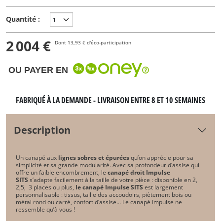
Quantité :
2 004 €
Dont 13,93 € d'éco-participation
OU PAYER EN
FABRIQUÉ À LA DEMANDE - LIVRAISON ENTRE 8 ET 10 SEMAINES
Description
Un canapé aux
lignes sobres et épurées
qu’on apprécie pour sa
simplicité et sa grande modularité. Avec sa profondeur d’assise qui
offre un faible encombrement, le
canapé droit Impulse
SITS
s’adapte facilement à la taille de votre pièce : disponible en 2,
2,5, 3 places ou plus,
le canapé Impulse SITS
est largement
personnalisable : tissus, taille des accoudoirs, piètement bois ou
métal rond ou carré, confort d’assise… Le canapé Impulse ne
ressemble qu’à vous !