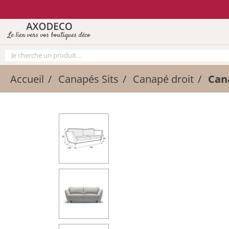
Vos paramètres cookies
Le lien vers vos boutiques déco
Accueil
Canapés Sits
Canapé droit
Cana