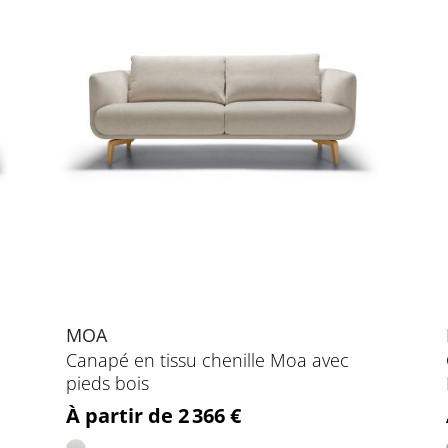
MOA
Canapé en tissu chenille Moa avec
pieds bois
Prix
À partir de 2 366 €