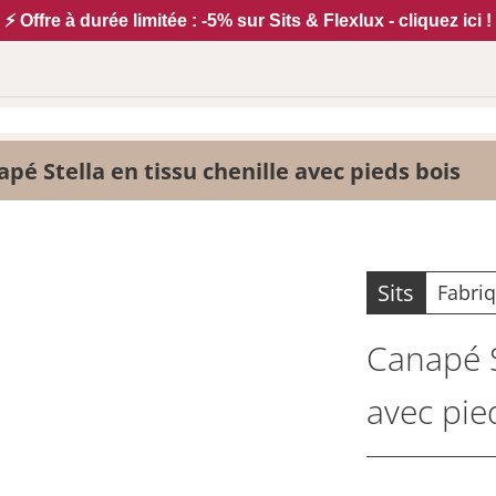
⚡ Offre à durée limitée : -5% sur Sits & Flexlux - cliquez ici !
pé Stella en tissu chenille avec pieds bois
Sits
Fabri
Canapé S
avec pie