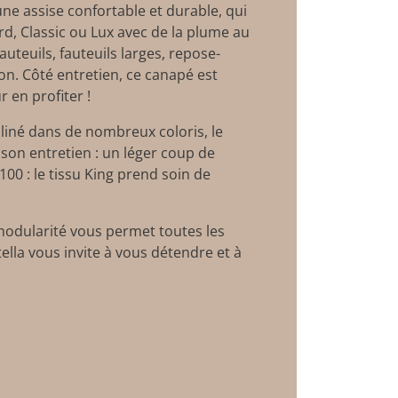
une assise confortable et durable, qui
d, Classic ou Lux avec de la plume au
teuils, fauteuils larges, repose-
lon. Côté entretien, ce canapé est
r en profiter !
cliné dans de nombreux coloris, le
e son entretien : un léger coup de
00 : le tissu King prend soin de
 modularité vous permet toutes les
ella vous invite à vous détendre et à