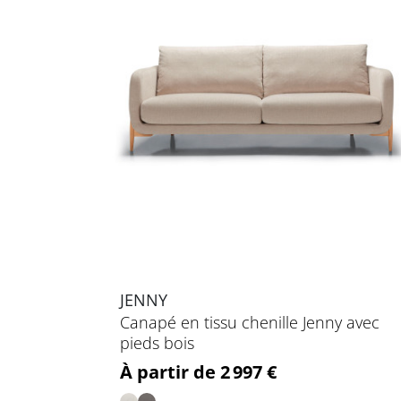
JENNY
Canapé en tissu chenille Jenny avec
pieds bois
Prix
À partir de 2 997 €