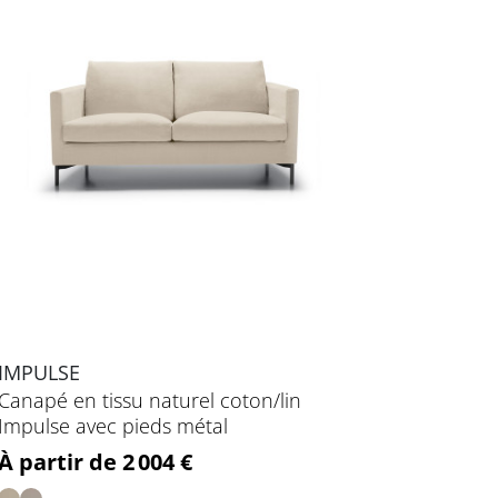
IMPULSE
Canapé en tissu naturel coton/lin
Impulse avec pieds métal
Prix
À partir de 2 004 €