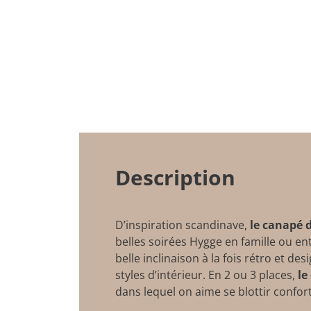
Description
D’inspiration scandinave,
le canapé d
belles soirées Hygge en famille ou en
belle inclinaison à la fois rétro et de
styles d’intérieur. En 2 ou 3 places,
le
dans lequel on aime se blottir confo